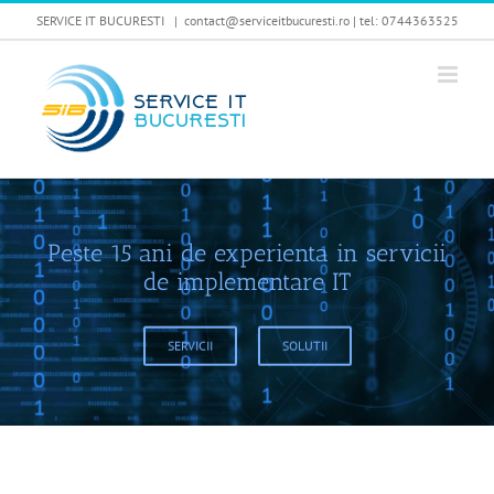
Skip
SERVICE IT BUCURESTI
|
contact@serviceitbucuresti.ro | tel: 0744363525
to
content
Peste 15 ani de experienta in servicii
de implementare IT
SERVICII
SOLUTII